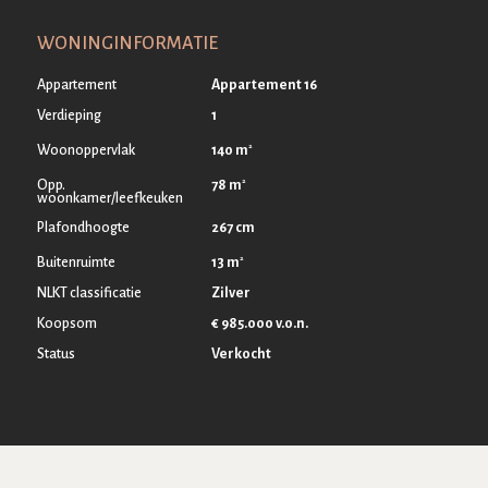
WONINGINFORMATIE
Appartement
Appartement 16
Verdieping
1
2
140 m
Woonoppervlak
2
78 m
Opp.
woonkamer/leefkeuken
Plafondhoogte
267 cm
2
13 m
Buitenruimte
NLKT classificatie
Zilver
Koopsom
€ 985.000 v.o.n.
Status
Verkocht