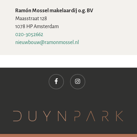
Ramón Mossel makelaardij o.g. BV
Maasstraat 128
1078 HP Amsterdam
020-3052662
nieuwbouw@ramonmossel.nl
facebook
instagram