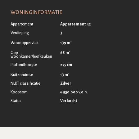
WONINGINFORMATIE
Appartement
Appartement 42
Verdieping
3
2
139 m
Woonoppervlak
2
68 m
Opp.
woonkamer/leefkeuken
Plafondhoogte
275 cm
2
13 m
Buitenruimte
NLKT classificatie
Zilver
Koopsom
€ 950.000 v.o.n.
Status
Verkocht