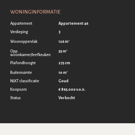
WONINGINFORMATIE
Appartement
Appartement 46
Verdieping
3
2
126 m
Woonoppervlak
2
55 m
Opp.
woonkamer/leefkeuken
Plafondhoogte
275 cm
2
10 m
Buitenruimte
NLKT classificatie
Goud
Koopsom
€ 865.000 v.o.n.
Status
Verkocht