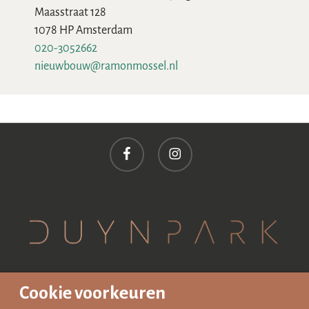
Maasstraat 128
1078 HP Amsterdam
020-3052662
nieuwbouw@ramonmossel.nl
facebook
instagram
© 2022 - website by
Cookie voorkeuren
Sixtyseven Vastgoedcommunicatie